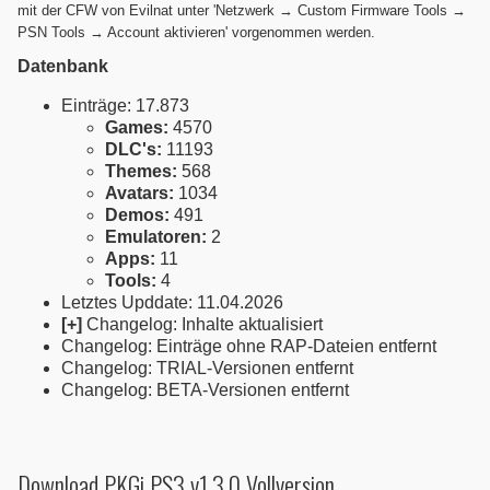
mit der CFW von Evilnat unter 'Netzwerk → Custom Firmware Tools →
PSN Tools → Account aktivieren' vorgenommen werden.
Datenbank
Einträge: 17.873
Games:
4570
DLC's:
11193
Themes:
568
Avatars:
1034
Demos:
491
Emulatoren:
2
Apps:
11
Tools:
4
Letztes Upddate: 11.04.2026
[+]
Changelog: Inhalte aktualisiert
Changelog: Einträge ohne RAP-Dateien entfernt
Changelog: TRIAL-Versionen entfernt
Changelog: BETA-Versionen entfernt
Download PKGi PS3 v1.3.0 Vollversion