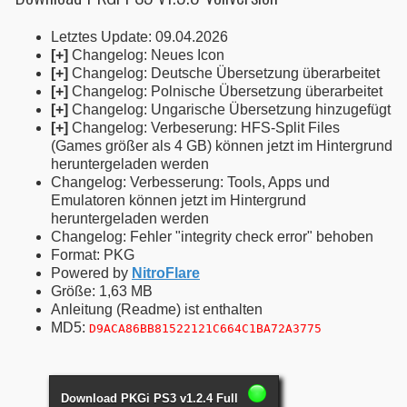
Letztes Update: 09.04.2026
[+]
Changelog: Neues Icon
[+]
Changelog: Deutsche Übersetzung überarbeitet
[+]
Changelog: Polnische Übersetzung überarbeitet
[+]
Changelog: Ungarische Übersetzung hinzugefügt
[+]
Changelog: Verbeserung: HFS-Split Files
(Games größer als 4 GB) können jetzt im Hintergrund
heruntergeladen werden
Changelog: Verbesserung: Tools, Apps und
Emulatoren können jetzt im Hintergrund
heruntergeladen werden
Changelog: Fehler "integrity check error" behoben
Format: PKG
Powered by
NitroFlare
Größe: 1,63 MB
Anleitung (Readme) ist enthalten
MD5:
D9ACA86BB81522121C664C1BA72A3775
Download PKGi PS3 v1.2.4 Full