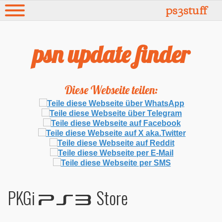
.
ps3stuff
psn update finder
Diese Webseite teilen:
PKGi
Store
PS3