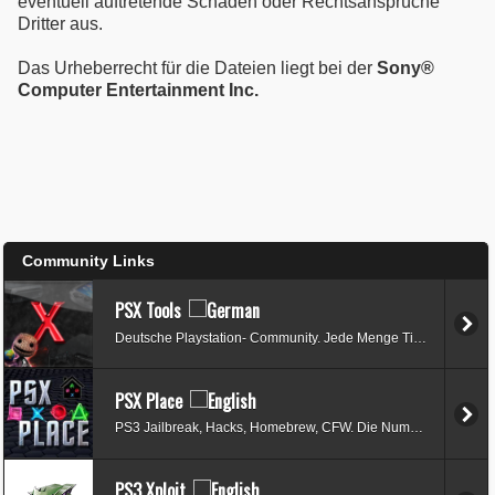
eventuell auftretende Schäden oder Rechtsansprüche
Dritter aus.
Das Urheberrecht für die Dateien liegt bei der
Sony®
Computer Entertainment Inc.
Community Links
PSX Tools
Deutsche Playstation- Community. Jede Menge Tipps zum PS3- Downgrade.
PSX Place
PS3 Jailbreak, Hacks, Homebrew, CFW. Die Nummer 1 der Szene.
PS3 Xploit