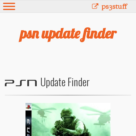
ps3stuff
psn update finder
Update Finder
PSN